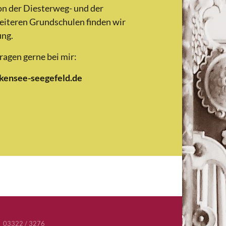
on der Diesterweg- und der
eiteren Grundschulen finden wir
ung.
ragen gerne bei mir:
lkensee-seegefeld.de
03322 / 3276