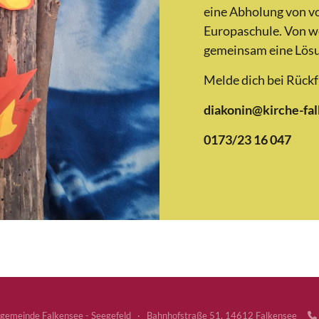
eine Abholung von v
Europaschule. Von w
gemeinsam eine Lös
Melde dich bei Rückf
diakonin@kirche-fa
0173/23 16 047
gemeinde Falkensee - Seegefeld · Bahnhofstraße 51, 14612 Falkensee
